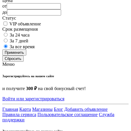
Цена
от
до
Статус
VIP объявление
Срок размещения
За 24 часа
За 7 дней
За все время
Применить
Сбросить
Меню
Зарегистрируйтесь на нашем сайте
и получите
300 ₽
на свой бонусный счет!
Войти или зарегистрироваться
Главная
Карта
Магазины
Блог
Добавить объявление
Правила сервиса
Пользовательское соглашение
Служба
поддержки