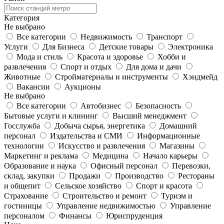
Категория
Не выбрано
Все категории
Недвижимость
Транспорт
Услуги
Для Бизнеса
Детские товары
Электроника
Мода и стиль
Красота и здоровье
Хобби и
развлечения
Спорт и отдых
Для дома и дачи
Животные
Стройматериалы и инструменты
Хэндмейд
Вакансии
Аукционы
Не выбрано
Все категории
Автобизнес
Безопасность
Бытовые услуги и клининг
Высший менеджмент
Госслужба
Добыча сырья, энергетика
Домашний
персонал
Издательства и СМИ
Информационные
технологии
Искусство и развлечения
Магазины
Маркетинг и реклама
Медицина
Начало карьеры
Образование и наука
Офисный персонал
Перевозки,
склад, закупки
Продажи
Производство
Рестораны
и общепит
Сельское хозяйство
Спорт и красота
Страхование
Строительство и ремонт
Туризм и
гостиницы
Управление недвижимостью
Управление
персоналом
Финансы
Юриспруденция