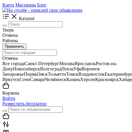
Карта
Магазины
Блог
Каталог
Тверь
Отмена
Районы
Применить
Отмена
Все города
Санкт-Петербург
Москва
Ярославль
Ростов-на-
Дону
Новосибирск
Волгоград
Пенза
Уфа
Воронеж
Запорожье
Пермь
Омск
Тольятти
Томск
Владивосток
Екатеринбур
Иркутск
Сочи
Самара
Челябинск
Казань
Херсон
Красноярск
Хабар
Корзина
Войти
Разместить бесплатно