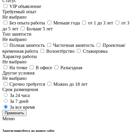
Статус
VIP объявление
Требуемый опыт
Не выбрано
Без опыта работы
Меньше года
от 1 до 3 лет
от 3
до 5 лет
Больше 5 лет
Тип занятости
Не выбрано
Полная занятость
Частичная занятость
Проектная/
временная работа
Волонтёрство
Стажировка
Характер работы
Не выбрано
На точке
В офисе
Разъездная
Другие условия
Не выбрано
Срочно требуется
Можно до 18 лет
Срок размещения
За 24 часа
За 7 дней
За все время
Применить
Меню
Зарегистрируйтесь на нашем сайте