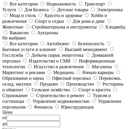
Все категории
Недвижимость
Транспорт
Услуги
Для Бизнеса
Детские товары
Электроника
Мода и стиль
Красота и здоровье
Хобби и
развлечения
Спорт и отдых
Для дома и дачи
Животные
Стройматериалы и инструменты
Хэндмейд
Вакансии
Аукционы
Не выбрано
Все категории
Автобизнес
Безопасность
Бытовые услуги и клининг
Высший менеджмент
Госслужба
Добыча сырья, энергетика
Домашний
персонал
Издательства и СМИ
Информационные
технологии
Искусство и развлечения
Магазины
Маркетинг и реклама
Медицина
Начало карьеры
Образование и наука
Офисный персонал
Перевозки,
склад, закупки
Продажи
Производство
Рестораны
и общепит
Сельское хозяйство
Спорт и красота
Страхование
Строительство и ремонт
Туризм и
гостиницы
Управление недвижимостью
Управление
персоналом
Финансы
Юриспруденция
Цена
от
до