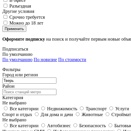
В офисе
Разъездная
Другие условия
Срочно требуется
Можно до 18 лет
Применить
Оформите подписку
на поиск и получайте первым новые объ
Подписаться
По умолчанию
По умолчанию
По новизне
По стоимости
Фильтры
Город или регион
Район
Категория
Не выбрано
Все категории
Недвижимость
Транспорт
Услуги
Спорт и отдых
Для дома и дачи
Животные
Строймат
Не выбрано
Все категории
Автобизнес
Безопасность
Бытовые