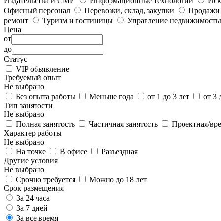
Издательства и СМИ
Информационные технологии
Иск
Офисный персонал
Перевозки, склад, закупки
Продажи
ремонт
Туризм и гостиницы
Управление недвижимость
Цена
от
до
Статус
VIP объявление
Требуемый опыт
Не выбрано
Без опыта работы
Меньше года
от 1 до 3 лет
от 3 
Тип занятости
Не выбрано
Полная занятость
Частичная занятость
Проектная/вре
Характер работы
Не выбрано
На точке
В офисе
Разъездная
Другие условия
Не выбрано
Срочно требуется
Можно до 18 лет
Срок размещения
За 24 часа
За 7 дней
За все время