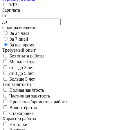
VIP
Зарплата
от
до
Срок размещения
За 24 часа
За 7 дней
За все время
Требуемый опыт
Без опыта работы
Меньше года
от 1 до 3 лет
от 3 до 5 лет
Больше 5 лет
Тип занятости
Полная занятость
Частичная занятость
Проектная/временная работа
Волонтёрство
Стажировка
Характер работы
На точке