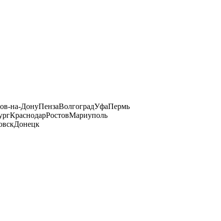
тов-на-Дону
Пенза
Волгоград
Уфа
Пермь
ург
Краснодар
Ростов
Мариуполь
овск
Донецк