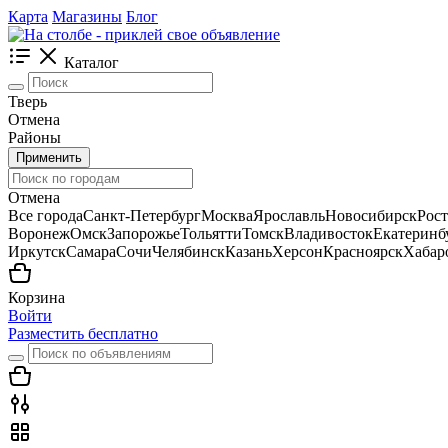
Карта
Магазины
Блог
Каталог
Тверь
Отмена
Районы
Применить
Отмена
Все города
Санкт-Петербург
Москва
Ярославль
Новосибирск
Рос
Воронеж
Омск
Запорожье
Тольятти
Томск
Владивосток
Екатеринб
Иркутск
Самара
Сочи
Челябинск
Казань
Херсон
Красноярск
Хабар
Корзина
Войти
Разместить бесплатно