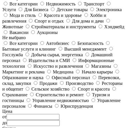
Все категории
Недвижимость
Транспорт
Услуги
Для Бизнеса
Детские товары
Электроника
Мода и стиль
Красота и здоровье
Хобби и
развлечения
Спорт и отдых
Для дома и дачи
Животные
Стройматериалы и инструменты
Хэндмейд
Вакансии
Аукционы
Не выбрано
Все категории
Автобизнес
Безопасность
Бытовые услуги и клининг
Высший менеджмент
Госслужба
Добыча сырья, энергетика
Домашний
персонал
Издательства и СМИ
Информационные
технологии
Искусство и развлечения
Магазины
Маркетинг и реклама
Медицина
Начало карьеры
Образование и наука
Офисный персонал
Перевозки,
склад, закупки
Продажи
Производство
Рестораны
и общепит
Сельское хозяйство
Спорт и красота
Страхование
Строительство и ремонт
Туризм и
гостиницы
Управление недвижимостью
Управление
персоналом
Финансы
Юриспруденция
Цена
от
до