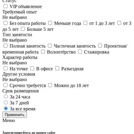
Статус
VIP объявление
Требуемый опыт
Не выбрано
Без опыта работы
Меньше года
от 1 до 3 лет
от 3
до 5 лет
Больше 5 лет
Тип занятости
Не выбрано
Полная занятость
Частичная занятость
Проектная/
временная работа
Волонтёрство
Стажировка
Характер работы
Не выбрано
На точке
В офисе
Разъездная
Другие условия
Не выбрано
Срочно требуется
Можно до 18 лет
Срок размещения
За 24 часа
За 7 дней
За все время
Применить
Меню
Зарегистрируйтесь на нашем сайте