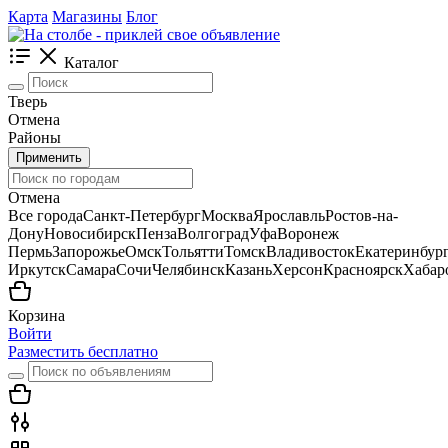
Карта
Магазины
Блог
Каталог
Тверь
Отмена
Районы
Применить
Отмена
Все города
Санкт-Петербург
Москва
Ярославль
Ростов-на-
Дону
Новосибирск
Пенза
Волгоград
Уфа
Воронеж
Пермь
Запорожье
Омск
Тольятти
Томск
Владивосток
Екатеринбур
Иркутск
Самара
Сочи
Челябинск
Казань
Херсон
Красноярск
Хабар
Корзина
Войти
Разместить бесплатно