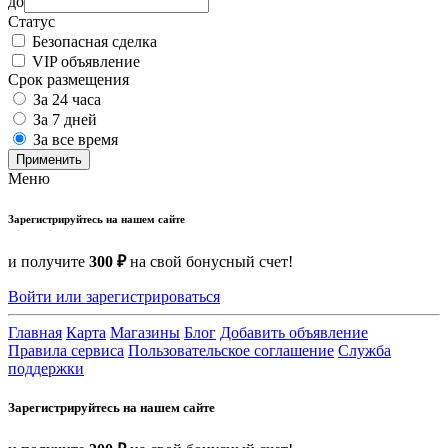
до
Статус
Безопасная сделка
VIP объявление
Срок размещения
За 24 часа
За 7 дней
За все время
Применить
Меню
Зарегистрируйтесь на нашем сайте
и получите
300 ₽
на свой бонусный счет!
Войти или зарегистрироваться
Главная
Карта
Магазины
Блог
Добавить объявление
Правила сервиса
Пользовательское соглашение
Служба
поддержки
Зарегистрируйтесь на нашем сайте