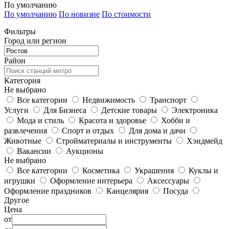
По умолчанию
По умолчанию
По новизне
По стоимости
Фильтры
Город или регион
Район
Категория
Не выбрано
Все категории
Недвижимость
Транспорт
Услуги
Для Бизнеса
Детские товары
Электроника
Мода и стиль
Красота и здоровье
Хобби и
развлечения
Спорт и отдых
Для дома и дачи
Животные
Стройматериалы и инструменты
Хэндмейд
Вакансии
Аукционы
Не выбрано
Все категории
Косметика
Украшения
Куклы и
игрушки
Оформление интерьера
Аксессуары
Оформление праздников
Канцелярия
Посуда
Другое
Цена
от