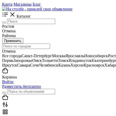
Карта
Магазины
Блог
Каталог
Ростов
Отмена
Районы
Применить
Отмена
Все города
Санкт-Петербург
Москва
Ярославль
Новосибирск
Рос
Пермь
Запорожье
Омск
Тольятти
Томск
Владивосток
Екатеринбур
Иркутск
Самара
Сочи
Челябинск
Казань
Херсон
Красноярск
Хабар
Корзина
Войти
Разместить бесплатно