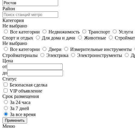
Район
Категория
Не выбрано
Все категории
Недвижимость
Транспорт
Услуги
Спорт и отдых
Для дома и дачи
Животные
Строймат
Не выбрано
Все категории
Двери
Измерительные инструменты
Стройматериалы
Электрика
Электроинструменты
Д
Цена
от
до
Статус
Безопасная сделка
VIP объявление
Срок размещения
За 24 часа
За 7 дней
За все время
Применить
Меню