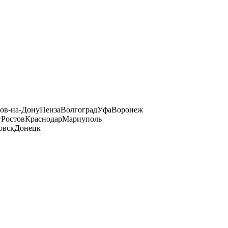
тов-на-Дону
Пенза
Волгоград
Уфа
Воронеж
г
Ростов
Краснодар
Мариуполь
овск
Донецк