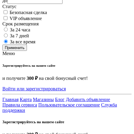
до
Статус
Безопасная сделка
VIP объявление
Срок размещения
За 24 часа
За 7 дней
За все время
Применить
Меню
Зарегистрируйтесь на нашем сайте
и получите
300 ₽
на свой бонусный счет!
Войти или зарегистрироваться
Главная
Карта
Магазины
Блог
Добавить объявление
Правила сервиса
Пользовательское соглашение
Служба
поддержки
Зарегистрируйтесь на нашем сайте