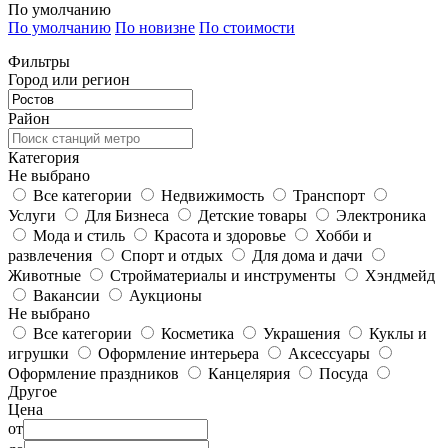
По умолчанию
По умолчанию
По новизне
По стоимости
Фильтры
Город или регион
Район
Категория
Не выбрано
Все категории
Недвижимость
Транспорт
Услуги
Для Бизнеса
Детские товары
Электроника
Мода и стиль
Красота и здоровье
Хобби и
развлечения
Спорт и отдых
Для дома и дачи
Животные
Стройматериалы и инструменты
Хэндмейд
Вакансии
Аукционы
Не выбрано
Все категории
Косметика
Украшения
Куклы и
игрушки
Оформление интерьера
Аксессуары
Оформление праздников
Канцелярия
Посуда
Другое
Цена
от