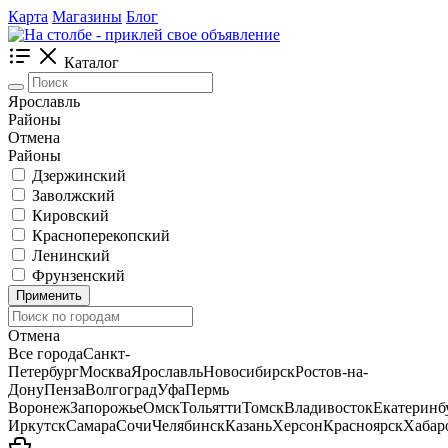
Карта
Магазины
Блог
Каталог
Ярославль
Районы
Отмена
Районы
Дзержинский
Заволжский
Кировский
Красноперекопский
Ленинский
Фрунзенский
Применить
Отмена
Все города
Санкт-
Петербург
Москва
Ярославль
Новосибирск
Ростов-на-
Дону
Пенза
Волгоград
Уфа
Пермь
Воронеж
Запорожье
Омск
Тольятти
Томск
Владивосток
Екатеринб
Иркутск
Самара
Сочи
Челябинск
Казань
Херсон
Красноярск
Хабар