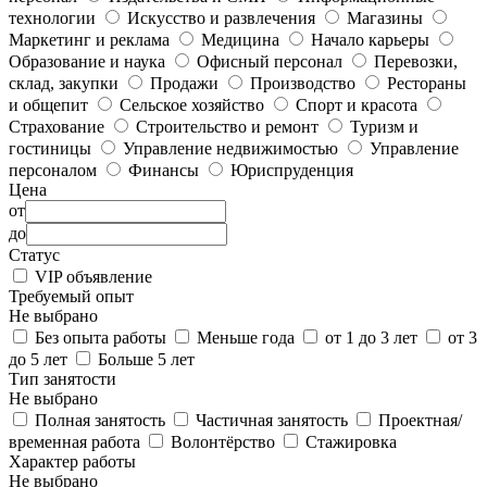
технологии
Искусство и развлечения
Магазины
Маркетинг и реклама
Медицина
Начало карьеры
Образование и наука
Офисный персонал
Перевозки,
склад, закупки
Продажи
Производство
Рестораны
и общепит
Сельское хозяйство
Спорт и красота
Страхование
Строительство и ремонт
Туризм и
гостиницы
Управление недвижимостью
Управление
персоналом
Финансы
Юриспруденция
Цена
от
до
Статус
VIP объявление
Требуемый опыт
Не выбрано
Без опыта работы
Меньше года
от 1 до 3 лет
от 3
до 5 лет
Больше 5 лет
Тип занятости
Не выбрано
Полная занятость
Частичная занятость
Проектная/
временная работа
Волонтёрство
Стажировка
Характер работы
Не выбрано