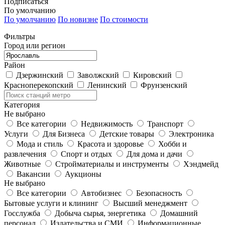
Подписаться
По умолчанию
По умолчанию
По новизне
По стоимости
Фильтры
Город или регион
Район
Дзержинский
Заволжский
Кировский
Красноперекопский
Ленинский
Фрунзенский
Категория
Не выбрано
Все категории
Недвижимость
Транспорт
Услуги
Для Бизнеса
Детские товары
Электроника
Мода и стиль
Красота и здоровье
Хобби и
развлечения
Спорт и отдых
Для дома и дачи
Животные
Стройматериалы и инструменты
Хэндмейд
Вакансии
Аукционы
Не выбрано
Все категории
Автобизнес
Безопасность
Бытовые услуги и клининг
Высший менеджмент
Госслужба
Добыча сырья, энергетика
Домашний
персонал
Издательства и СМИ
Информационные