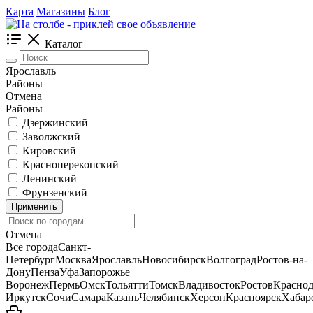
Карта
Магазины
Блог
Каталог
Ярославль
Районы
Отмена
Районы
Дзержинский
Заволжский
Кировский
Красноперекопский
Ленинский
Фрунзенский
Применить
Отмена
Все города
Санкт-
Петербург
Москва
Ярославль
Новосибирск
Волгоград
Ростов-на-
Дону
Пенза
Уфа
Запорожье
Воронеж
Пермь
Омск
Тольятти
Томск
Владивосток
Ростов
Краснод
Иркутск
Сочи
Самара
Казань
Челябинск
Херсон
Красноярск
Хабар