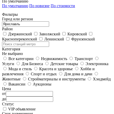
По умолчанию
По умолчанию
По новизне
По стоимости
Фильтры
Город или регион
Район
Дзержинский
Заволжский
Кировский
Красноперекопский
Ленинский
Фрунзенский
Категория
Не выбрано
Все категории
Недвижимость
Транспорт
Услуги
Для Бизнеса
Детские товары
Электроника
Мода и стиль
Красота и здоровье
Хобби и
развлечения
Спорт и отдых
Для дома и дачи
Животные
Стройматериалы и инструменты
Хэндмейд
Вакансии
Аукционы
Цена
от
до
Статус
VIP объявление
Срок размещения