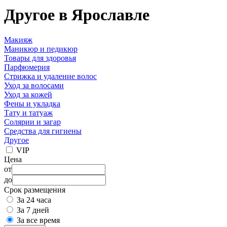
Другое в Ярославле
Макияж
Маникюр и педикюр
Товары для здоровья
Парфюмерия
Стрижка и удаление волос
Уход за волосами
Уход за кожей
Фены и укладка
Тату и татуаж
Солярии и загар
Средства для гигиены
Другое
VIP
Цена
от
до
Срок размещения
За 24 часа
За 7 дней
За все время