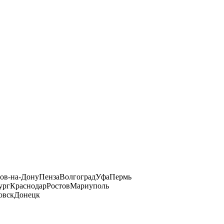
тов-на-Дону
Пенза
Волгоград
Уфа
Пермь
ург
Краснодар
Ростов
Мариуполь
овск
Донецк