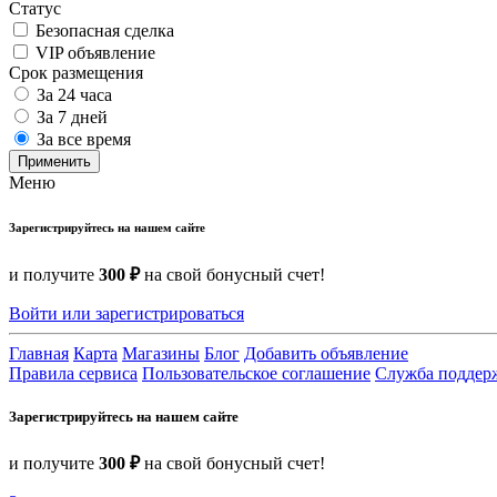
Статус
Безопасная сделка
VIP объявление
Срок размещения
За 24 часа
За 7 дней
За все время
Применить
Меню
Зарегистрируйтесь на нашем сайте
и получите
300 ₽
на свой бонусный счет!
Войти или зарегистрироваться
Главная
Карта
Магазины
Блог
Добавить объявление
Правила сервиса
Пользовательское соглашение
Служба поддер
Зарегистрируйтесь на нашем сайте
и получите
300 ₽
на свой бонусный счет!