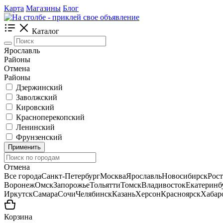
Карта
Магазины
Блог
Каталог
Ярославль
Районы
Отмена
Районы
Дзержинский
Заволжский
Кировский
Красноперекопский
Ленинский
Фрунзенский
Применить
Отмена
Все города
Санкт-Петербург
Москва
Ярославль
Новосибирск
Рос
Воронеж
Омск
Запорожье
Тольятти
Томск
Владивосток
Екатеринб
Иркутск
Самара
Сочи
Челябинск
Казань
Херсон
Красноярск
Хабар
Корзина