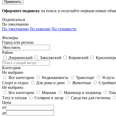
Применить
Оформите подписку
на поиск и получайте первым новые объ
Подписаться
По умолчанию
По умолчанию
По новизне
По стоимости
Фильтры
Город или регион
Район
Дзержинский
Заволжский
Кировский
Краснопер
Категория
Не выбрано
Все категории
Недвижимость
Транспорт
Услуги
Спорт и отдых
Для дома и дачи
Животные
Строймат
Не выбрано
Все категории
Макияж
Маникюр и педикюр
Тов
Тату и татуаж
Солярии и загар
Средства для гигиены
Цена
от
до