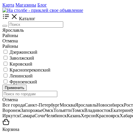
Карта
Магазины
Блог
Каталог
Ярославль
Районы
Отмена
Районы
Дзержинский
Заволжский
Кировский
Красноперекопский
Ленинский
Фрунзенский
Применить
Отмена
Все города
Санкт-Петербург
Москва
Ярославль
Новосибирск
Рос
Воронеж
Запорожье
Омск
Тольятти
Томск
Владивосток
Екатеринб
Иркутск
Самара
Сочи
Челябинск
Казань
Херсон
Красноярск
Хабар
Корзина