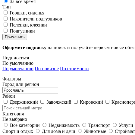
За все время
Тип
Горшки, сиденья
Накопители подгузников
Пеленки, клеенки
Подгузники
Применить
Оформите подписку
на поиск и получайте первым новые объ
Подписаться
По умолчанию
По умолчанию
По новизне
По стоимости
Фильтры
Город или регион
Район
Дзержинский
Заволжский
Кировский
Краснопер
Категория
Не выбрано
Все категории
Недвижимость
Транспорт
Услуги
Спорт и отдых
Для дома и дачи
Животные
Строймат