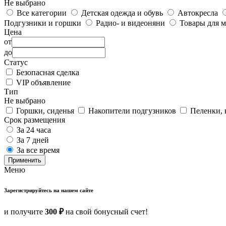
Не выбрано
Все категории
Детская одежда и обувь
Автокресла
Подгузники и горшки
Радио- и видеоняни
Товары для 
Цена
от
до
Статус
Безопасная сделка
VIP объявление
Тип
Не выбрано
Горшки, сиденья
Накопители подгузников
Пеленки, 
Срок размещения
За 24 часа
За 7 дней
За все время
Применить
Меню
Зарегистрируйтесь на нашем сайте
и получите
300 ₽
на свой бонусный счет!