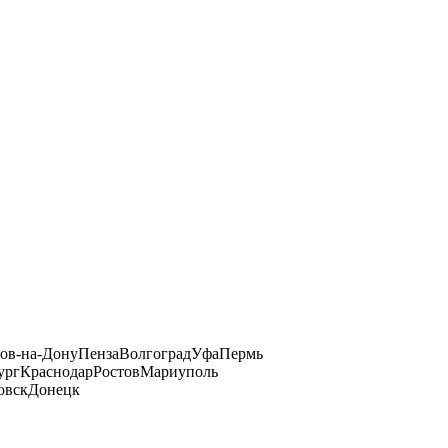
тов-на-Дону
Пенза
Волгоград
Уфа
Пермь
ург
Краснодар
Ростов
Мариуполь
овск
Донецк