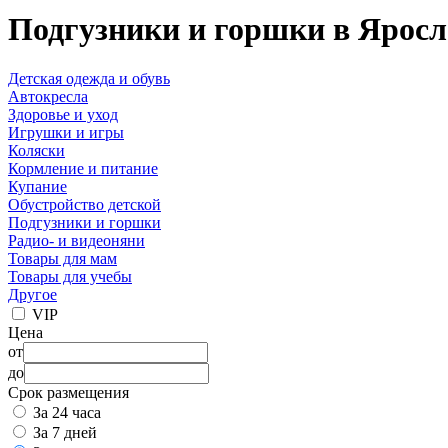
Подгузники и горшки в Яросл
Детская одежда и обувь
Автокресла
Здоровье и уход
Игрушки и игры
Коляски
Кормление и питание
Купание
Обустройство детской
Подгузники и горшки
Радио- и видеоняни
Товары для мам
Товары для учебы
Другое
VIP
Цена
от
до
Срок размещения
За 24 часа
За 7 дней