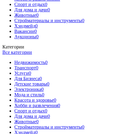
Спорт и отдых
0
Для дома и дачи
0
Животные
0
Стройматериалы и инструменты
0
Хэндмейд
0
Вакансии
0
Аукционы
0
Категории
Все категории
Недвижимость
0
Транспорт
0
Услуги
0
Для Бизнеса
0
Детские товары
0
Электроника
0
Мода и стиль
0
Красота и здоровье
0
Хобби и развлечения
0
Спорт и отдых
0
Для дома и дачи
0
Животные
0
Стройматериалы и инструменты
0
Хэндмейд
0