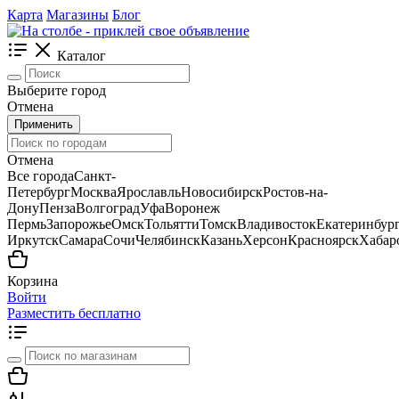
Карта
Магазины
Блог
Каталог
Выберите город
Отмена
Применить
Отмена
Все города
Санкт-
Петербург
Москва
Ярославль
Новосибирск
Ростов-на-
Дону
Пенза
Волгоград
Уфа
Воронеж
Пермь
Запорожье
Омск
Тольятти
Томск
Владивосток
Екатеринбур
Иркутск
Самара
Сочи
Челябинск
Казань
Херсон
Красноярск
Хабар
Корзина
Войти
Разместить бесплатно