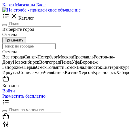
Карта
Магазины
Блог
Каталог
Выберите город
Отмена
Применить
Отмена
Все города
Санкт-Петербург
Москва
Ярославль
Ростов-на-
Дону
Новосибирск
Волгоград
Пенза
Уфа
Воронеж
Запорожье
Пермь
Омск
Тольятти
Томск
Владивосток
Екатеринбур
Иркутск
Сочи
Самара
Челябинск
Казань
Херсон
Красноярск
Хабар
Корзина
Войти
Разместить бесплатно