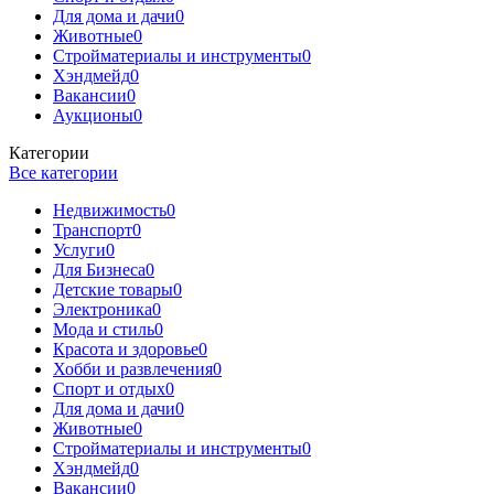
Для дома и дачи
0
Животные
0
Стройматериалы и инструменты
0
Хэндмейд
0
Вакансии
0
Аукционы
0
Категории
Все категории
Недвижимость
0
Транспорт
0
Услуги
0
Для Бизнеса
0
Детские товары
0
Электроника
0
Мода и стиль
0
Красота и здоровье
0
Хобби и развлечения
0
Спорт и отдых
0
Для дома и дачи
0
Животные
0
Стройматериалы и инструменты
0
Хэндмейд
0
Вакансии
0