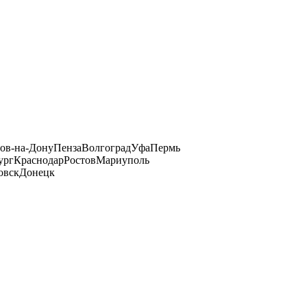
тов-на-Дону
Пенза
Волгоград
Уфа
Пермь
ург
Краснодар
Ростов
Мариуполь
овск
Донецк