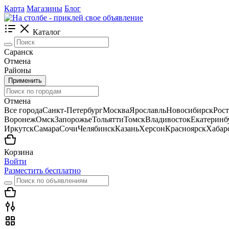
Карта
Магазины
Блог
Каталог
Саранск
Отмена
Районы
Применить
Отмена
Все города
Санкт-Петербург
Москва
Ярославль
Новосибирск
Рос
Воронеж
Омск
Запорожье
Тольятти
Томск
Владивосток
Екатеринб
Иркутск
Самара
Сочи
Челябинск
Казань
Херсон
Красноярск
Хабар
Корзина
Войти
Разместить бесплатно