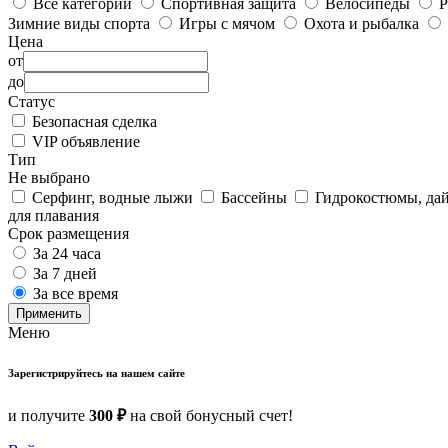
Все категории
Спортивная защита
Велосипеды
Р
Зимние виды спорта
Игры с мячом
Охота и рыбалка
Цена
от
до
Статус
Безопасная сделка
VIP объявление
Тип
Не выбрано
Серфинг, водные лыжи
Бассейны
Гидрокостюмы, да
для плавания
Срок размещения
За 24 часа
За 7 дней
За все время
Применить
Меню
Зарегистрируйтесь на нашем сайте
и получите
300 ₽
на свой бонусный счет!