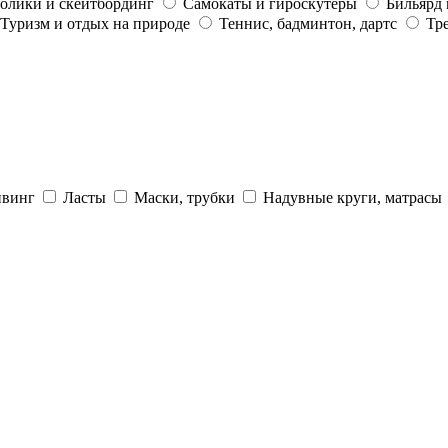
олики и скейтбординг
Самокаты и гироскутеры
Бильярд 
Туризм и отдых на природе
Теннис, бадминтон, дартс
Тр
йвинг
Ласты
Маски, трубки
Надувные круги, матрасы