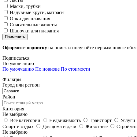
Ласты
Маски, трубки
Надувные круги, матрасы
Очки для плавания
Спасательные жилеты
Шапочки для плавания
Применить
Оформите подписку
на поиск и получайте первым новые объ
Подписаться
По умолчанию
По умолчанию
По новизне
По стоимости
Фильтры
Город или регион
Район
Категория
Не выбрано
Все категории
Недвижимость
Транспорт
Услуги
Спорт и отдых
Для дома и дачи
Животные
Строймат
Не выбрано