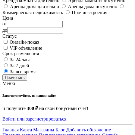
Аренда комнаты длительно
Аренда комнаты посуточно
Аренда дома длительно
Аренда дома посуточно
Коммерческая недвижимость
Прочие строения
Цена
от
до
Статус
Онлайн-показ
VIP объявление
Срок размещения
За 24 часа
За 7 дней
За все время
Применить
Меню
Зарегистрируйтесь на нашем сайте
и получите
300 ₽
на свой бонусный счет!
Войти или зарегистрироваться
Главная
Карта
Магазины
Блог
Добавить объявление