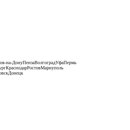
тов-на-Дону
Пенза
Волгоград
Уфа
Пермь
ург
Краснодар
Ростов
Мариуполь
овск
Донецк