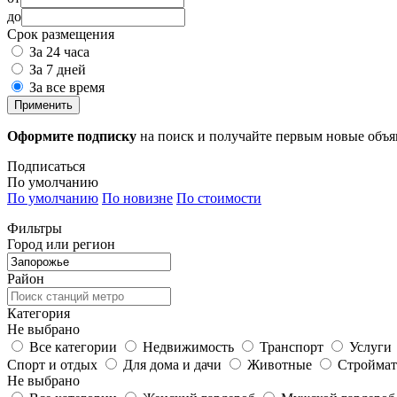
до
Срок размещения
За 24 часа
За 7 дней
За все время
Применить
Оформите подписку
на поиск и получайте первым новые объ
Подписаться
По умолчанию
По умолчанию
По новизне
По стоимости
Фильтры
Город или регион
Район
Категория
Не выбрано
Все категории
Недвижимость
Транспорт
Услуги
Спорт и отдых
Для дома и дачи
Животные
Строймат
Не выбрано