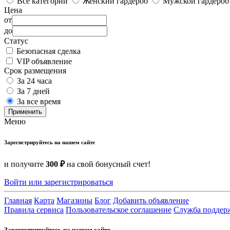
Все категории
Женский гардероб
Мужской гардероб
Цена
от
до
Статус
Безопасная сделка
VIP объявление
Срок размещения
За 24 часа
За 7 дней
За все время
Применить
Меню
Зарегистрируйтесь на нашем сайте
и получите
300 ₽
на свой бонусный счет!
Войти или зарегистрироваться
Главная
Карта
Магазины
Блог
Добавить объявление
Правила сервиса
Пользовательское соглашение
Служба поддер
Зарегистрируйтесь на нашем сайте