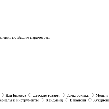
явления по Вашим параметрам
Для Бизнеса
Детские товары
Электроника
Мода и 
ериалы и инструменты
Хэндмейд
Вакансии
Аукцион