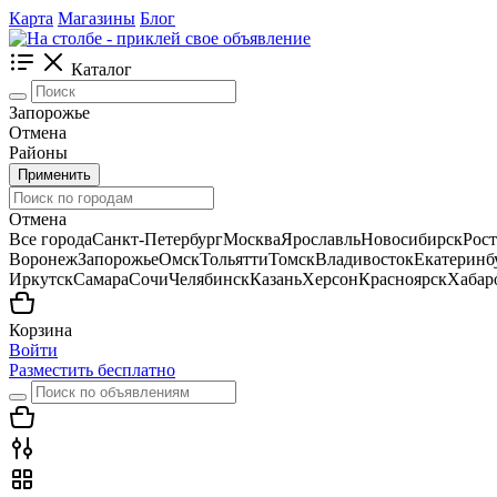
Карта
Магазины
Блог
Каталог
Запорожье
Отмена
Районы
Применить
Отмена
Все города
Санкт-Петербург
Москва
Ярославль
Новосибирск
Рос
Воронеж
Запорожье
Омск
Тольятти
Томск
Владивосток
Екатеринб
Иркутск
Самара
Сочи
Челябинск
Казань
Херсон
Красноярск
Хабар
Корзина
Войти
Разместить бесплатно