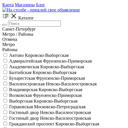
Карта
Магазины
Блог
Каталог
Санкт-Петербург
Метро / Районы
Отмена
Метро
Районы
Автово
Кировско-Выборгская
Адмиралтейская
Фрунзенско-Приморская
Академическая
Кировско-Выборгская
Балтийская
Кировско-Выборгская
Бухарестская
Фрунзенско-Приморская
Василеостровская
Невско-Василеостровская
Владимирская
Кировско-Выборгская
Волковская
Фрунзенско-Приморская
Выборгская
Кировско-Выборгская
Горьковская
Московско-Петроградская
Гостиный двор
Невско-Василеостровская
Гостиный двор
Невско-Василеостровская
Гражданский проспект
Кировско-Выборгская