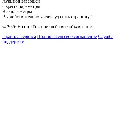
Аукцион завершен
Скрыть параметры
Все параметры
Вы действительно хотите удалить страницу?
© 2026 На столбе - приклей свое объявление
Правила сервиса
Пользовательское соглашение
Служба
поддержки