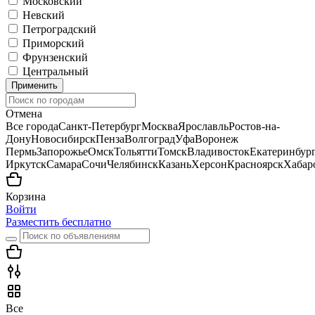
Московский
Невский
Петроградский
Приморский
Фрунзенский
Центральный
Применить
Отмена
Все города
Санкт-Петербург
Москва
Ярославль
Ростов-на-
Дону
Новосибирск
Пенза
Волгоград
Уфа
Воронеж
Пермь
Запорожье
Омск
Тольятти
Томск
Владивосток
Екатеринбур
Иркутск
Самара
Сочи
Челябинск
Казань
Херсон
Красноярск
Хабар
Корзина
Войти
Разместить бесплатно
Все