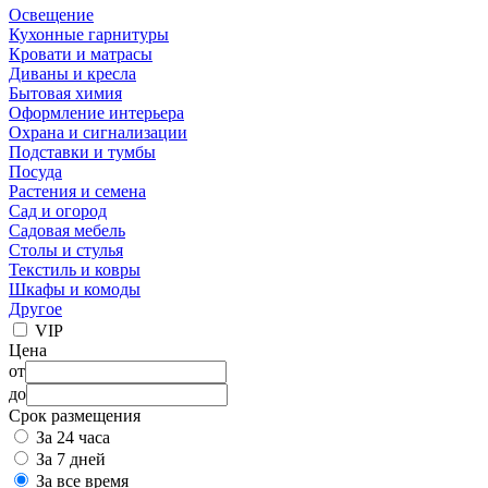
Освещение
Кухонные гарнитуры
Кровати и матрасы
Диваны и кресла
Бытовая химия
Оформление интерьера
Охрана и сигнализации
Подставки и тумбы
Посуда
Растения и семена
Сад и огород
Садовая мебель
Столы и стулья
Текстиль и ковры
Шкафы и комоды
Другое
VIP
Цена
от
до
Срок размещения
За 24 часа
За 7 дней
За все время