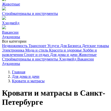
Животные
Стройматериалы и инструменты
Хэндмейд
Вакансии
Аукционы
Все категории
Недвижимость
Транспорт
Услуги
Для Бизнеса
Детские товары
Электроника
Мода и стиль
Красота и здоровье
Хобби и
развлечения
Спорт и отдых
Для дома и дачи
Животные
Стройматериалы и инструменты
Хэндмейд
Вакансии
Аукционы
Главная
Для дома и дачи
Кровати и матрасы
Кровати и матрасы в Санкт-
Петербурге