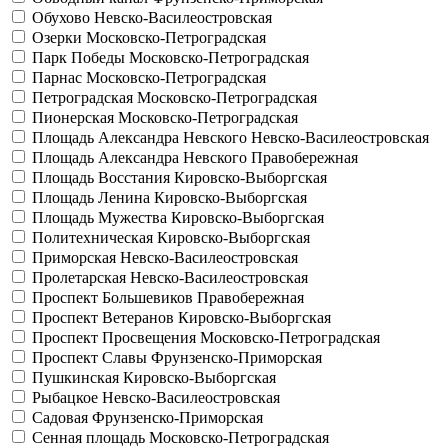
Обухово
Невско-Василеостровская
Озерки
Московско-Петроградская
Парк Победы
Московско-Петроградская
Парнас
Московско-Петроградская
Петроградская
Московско-Петроградская
Пионерская
Московско-Петроградская
Площадь Александра Невского
Невско-Василеостровская
Площадь Александра Невского
Правобережная
Площадь Восстания
Кировско-Выборгская
Площадь Ленина
Кировско-Выборгская
Площадь Мужества
Кировско-Выборгская
Политехническая
Кировско-Выборгская
Приморская
Невско-Василеостровская
Пролетарская
Невско-Василеостровская
Проспект Большевиков
Правобережная
Проспект Ветеранов
Кировско-Выборгская
Проспект Просвещения
Московско-Петроградская
Проспект Славы
Фрунзенско-Приморская
Пушкинская
Кировско-Выборгская
Рыбацкое
Невско-Василеостровская
Садовая
Фрунзенско-Приморская
Сенная площадь
Московско-Петроградская