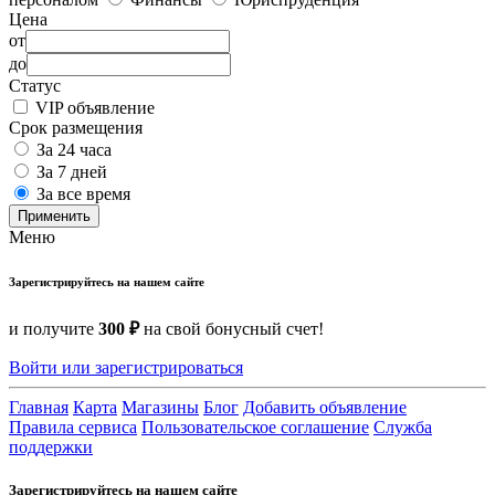
Цена
от
до
Статус
VIP объявление
Срок размещения
За 24 часа
За 7 дней
За все время
Применить
Меню
Зарегистрируйтесь на нашем сайте
и получите
300 ₽
на свой бонусный счет!
Войти или зарегистрироваться
Главная
Карта
Магазины
Блог
Добавить объявление
Правила сервиса
Пользовательское соглашение
Служба
поддержки
Зарегистрируйтесь на нашем сайте