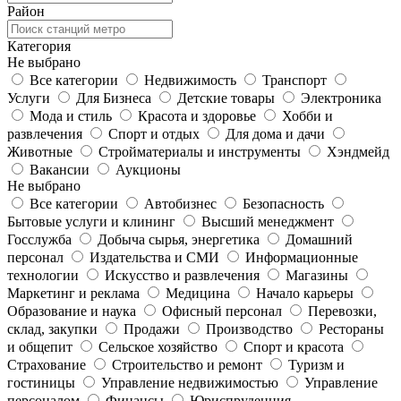
Район
Категория
Не выбрано
Все категории
Недвижимость
Транспорт
Услуги
Для Бизнеса
Детские товары
Электроника
Мода и стиль
Красота и здоровье
Хобби и
развлечения
Спорт и отдых
Для дома и дачи
Животные
Стройматериалы и инструменты
Хэндмейд
Вакансии
Аукционы
Не выбрано
Все категории
Автобизнес
Безопасность
Бытовые услуги и клининг
Высший менеджмент
Госслужба
Добыча сырья, энергетика
Домашний
персонал
Издательства и СМИ
Информационные
технологии
Искусство и развлечения
Магазины
Маркетинг и реклама
Медицина
Начало карьеры
Образование и наука
Офисный персонал
Перевозки,
склад, закупки
Продажи
Производство
Рестораны
и общепит
Сельское хозяйство
Спорт и красота
Страхование
Строительство и ремонт
Туризм и
гостиницы
Управление недвижимостью
Управление
персоналом
Финансы
Юриспруденция