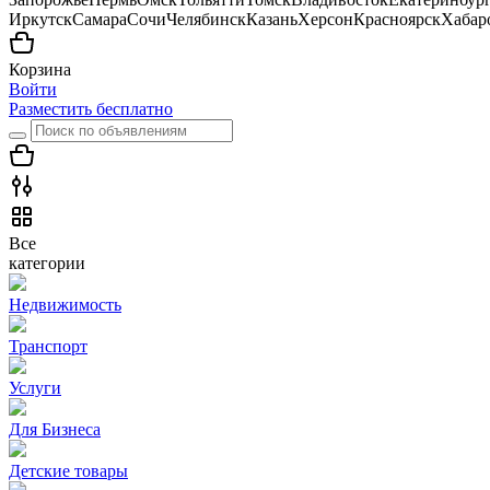
Иркутск
Самара
Сочи
Челябинск
Казань
Херсон
Красноярск
Хабар
Корзина
Войти
Разместить бесплатно
Все
категории
Недвижимость
Транспорт
Услуги
Для Бизнеса
Детские товары