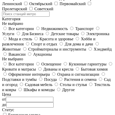
Ленинский
Октябрьский
Первомайский
Пролетарский
Советский
Категория
Не выбрано
Все категории
Недвижимость
Транспорт
Услуги
Для Бизнеса
Детские товары
Электроника
Мода и стиль
Красота и здоровье
Хобби и
развлечения
Спорт и отдых
Для дома и дачи
Животные
Стройматериалы и инструменты
Хэндмейд
Вакансии
Аукционы
Не выбрано
Все категории
Освещение
Кухонные гарнитуры
Кровати и матрасы
Диваны и кресла
Бытовая химия
Оформление интерьера
Охрана и сигнализации
Подставки и тумбы
Посуда
Растения и семена
Сад
и огород
Садовая мебель
Столы и стулья
Текстиль
и ковры
Шкафы и комоды
Другое
Цена
от
до
Статус
Безопасная сделка