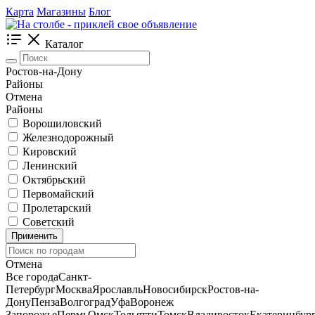
Карта
Магазины
Блог
Каталог
Ростов-на-Дону
Районы
Отмена
Районы
Ворошиловский
Железнодорожный
Кировский
Ленинский
Октябрьский
Первомайский
Пролетарский
Советский
Применить
Отмена
Все города
Санкт-
Петербург
Москва
Ярославль
Новосибирск
Ростов-на-
Дону
Пенза
Волгоград
Уфа
Воронеж
Запорожье
Пермь
Омск
Тольятти
Томск
Владивосток
Екатеринбур