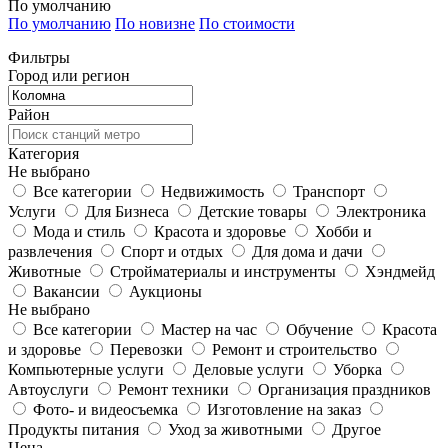
По умолчанию
По умолчанию
По новизне
По стоимости
Фильтры
Город или регион
Район
Категория
Не выбрано
Все категории
Недвижимость
Транспорт
Услуги
Для Бизнеса
Детские товары
Электроника
Мода и стиль
Красота и здоровье
Хобби и
развлечения
Спорт и отдых
Для дома и дачи
Животные
Стройматериалы и инструменты
Хэндмейд
Вакансии
Аукционы
Не выбрано
Все категории
Мастер на час
Обучение
Красота
и здоровье
Перевозки
Ремонт и строительство
Компьютерные услуги
Деловые услуги
Уборка
Автоуслуги
Ремонт техники
Организация праздников
Фото- и видеосъемка
Изготовление на заказ
Продукты питания
Уход за животными
Другое
Цена