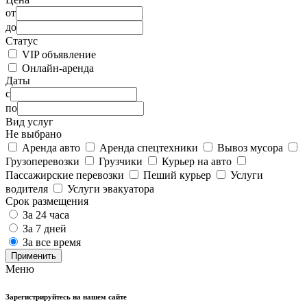
от
до
Статус
VIP объявление
Онлайн-аренда
Даты
с
по
Вид услуг
Не выбрано
Аренда авто
Аренда спецтехники
Вывоз мусора
Грузоперевозки
Грузчики
Курьер на авто
Пассажирские перевозки
Пеший курьер
Услуги
водителя
Услуги эвакуатора
Срок размещения
За 24 часа
За 7 дней
За все время
Применить
Меню
Зарегистрируйтесь на нашем сайте