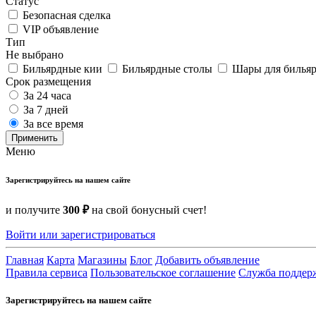
Статус
Безопасная сделка
VIP объявление
Тип
Не выбрано
Бильярдные кии
Бильярдные столы
Шары для билья
Срок размещения
За 24 часа
За 7 дней
За все время
Применить
Меню
Зарегистрируйтесь на нашем сайте
и получите
300 ₽
на свой бонусный счет!
Войти или зарегистрироваться
Главная
Карта
Магазины
Блог
Добавить объявление
Правила сервиса
Пользовательское соглашение
Служба поддер
Зарегистрируйтесь на нашем сайте