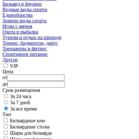
Бильярд и боулинг
Водные виды спорта
Единоборства
Зимние виды спорта
Игры с мячом
Охота и рыбалка
Туризм и отдых на природе
Теннис, бадминтон, дартс
Тренажеры и фитнес
Спортивное питание
Другое
VIP
Цена
от
до
Срок размещения
За 24 часа
За 7 дней
За все время
Тип
Бильярдные кии
Бильярдные столы
Шары для бильярда