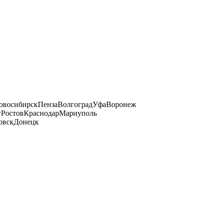
овосибирск
Пенза
Волгоград
Уфа
Воронеж
г
Ростов
Краснодар
Мариуполь
овск
Донецк