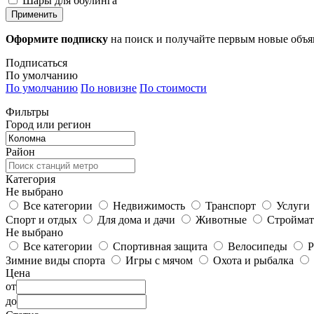
Шары для боулинга
Применить
Оформите подписку
на поиск и получайте первым новые объ
Подписаться
По умолчанию
По умолчанию
По новизне
По стоимости
Фильтры
Город или регион
Район
Категория
Не выбрано
Все категории
Недвижимость
Транспорт
Услуги
Спорт и отдых
Для дома и дачи
Животные
Строймат
Не выбрано
Все категории
Спортивная защита
Велосипеды
Р
Зимние виды спорта
Игры с мячом
Охота и рыбалка
Цена
от
до