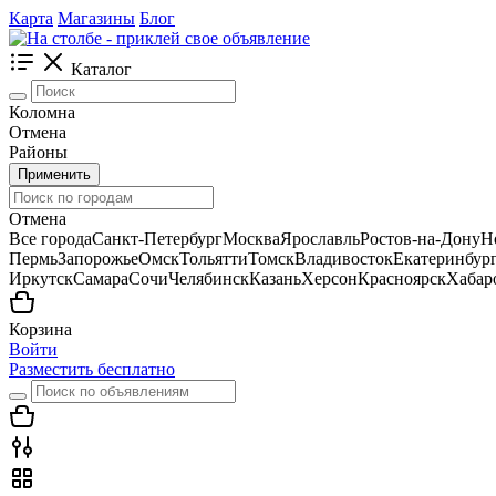
Карта
Магазины
Блог
Каталог
Коломна
Отмена
Районы
Применить
Отмена
Все города
Санкт-Петербург
Москва
Ярославль
Ростов-на-Дону
Н
Пермь
Запорожье
Омск
Тольятти
Томск
Владивосток
Екатеринбур
Иркутск
Самара
Сочи
Челябинск
Казань
Херсон
Красноярск
Хабар
Корзина
Войти
Разместить бесплатно