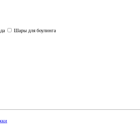
рда
Шары для боулинга
жки