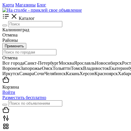
Карта
Магазины
Блог
Каталог
Калининград
Отмена
Районы
Применить
Отмена
Все города
Санкт-Петербург
Москва
Ярославль
Новосибирск
Рос
Воронеж
Запорожье
Омск
Тольятти
Томск
Владивосток
Екатеринб
Иркутск
Самара
Сочи
Челябинск
Казань
Херсон
Красноярск
Хабар
Корзина
Войти
Разместить бесплатно