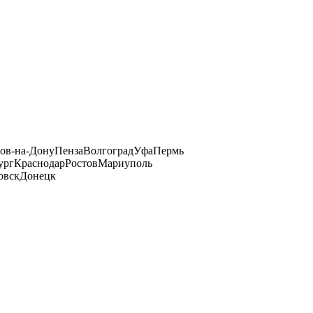
тов-на-Дону
Пенза
Волгоград
Уфа
Пермь
ург
Краснодар
Ростов
Мариуполь
овск
Донецк