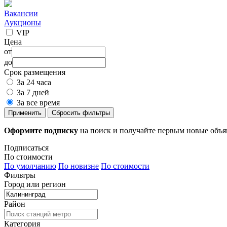
Вакансии
Аукционы
VIP
Цена
от
до
Срок размещения
За 24 часа
За 7 дней
За все время
Применить
Сбросить фильтры
Оформите подписку
на поиск и получайте первым новые объ
Подписаться
По стоимости
По умолчанию
По новизне
По стоимости
Фильтры
Город или регион
Район
Категория