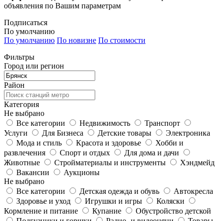
объявления по Вашим параметрам
Подписаться
По умолчанию
По умолчанию
По новизне
По стоимости
Фильтры
Город или регион
Район
Категория
Не выбрано
Все категории
Недвижимость
Транспорт
Услуги
Для Бизнеса
Детские товары
Электроника
Мода и стиль
Красота и здоровье
Хобби и
развлечения
Спорт и отдых
Для дома и дачи
Животные
Стройматериалы и инструменты
Хэндмейд
Вакансии
Аукционы
Не выбрано
Все категории
Детская одежда и обувь
Автокресла
Здоровье и уход
Игрушки и игры
Коляски
Кормление и питание
Купание
Обустройство детской
Подгузники и горшки
Радио- и видеоняни
Товары