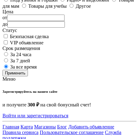
для мам
Товары для учебы
Другое
Цена
от
до
Статус
Безопасная сделка
VIP объявление
Срок размещения
За 24 часа
За 7 дней
За все время
Применить
Меню
Зарегистрируйтесь на нашем сайте
и получите
300 ₽
на свой бонусный счет!
Войти или зарегистрироваться
Главная
Карта
Магазины
Блог
Добавить объявление
Правила сервиса
Пользовательское соглашение
Служба
поддержки