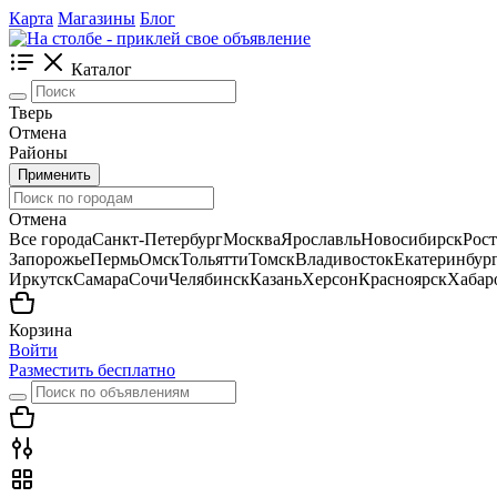
Карта
Магазины
Блог
Каталог
Тверь
Отмена
Районы
Применить
Отмена
Все города
Санкт-Петербург
Москва
Ярославль
Новосибирск
Рос
Запорожье
Пермь
Омск
Тольятти
Томск
Владивосток
Екатеринбур
Иркутск
Самара
Сочи
Челябинск
Казань
Херсон
Красноярск
Хабар
Корзина
Войти
Разместить бесплатно