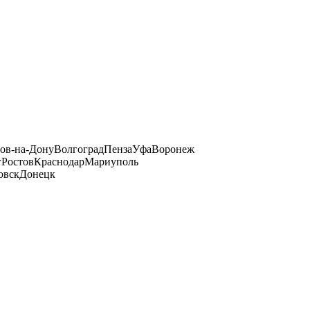
тов-на-Дону
Волгоград
Пенза
Уфа
Воронеж
г
Ростов
Краснодар
Мариуполь
овск
Донецк