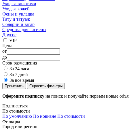
Уход за волосами
Уход за кожей
Фены и укладка
Тату и татуаж
Солярии и загар
Средства для гигиены
Другое
VIP
Цена
от
до
Срок размещения
За 24 часа
За 7 дней
За все время
Применить
Сбросить фильтры
Оформите подписку
на поиск и получайте первым новые объ
Подписаться
По стоимости
По умолчанию
По новизне
По стоимости
Фильтры
Город или регион