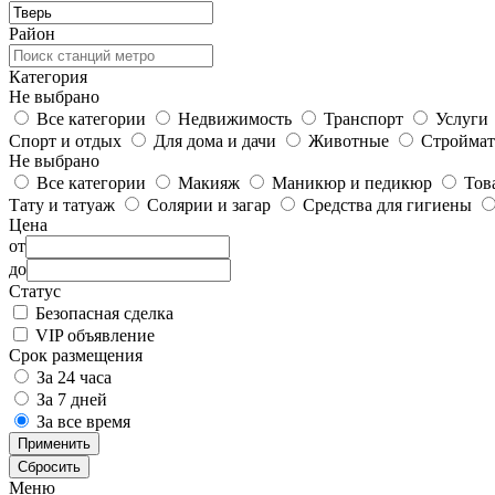
Район
Категория
Не выбрано
Все категории
Недвижимость
Транспорт
Услуги
Спорт и отдых
Для дома и дачи
Животные
Строймат
Не выбрано
Все категории
Макияж
Маникюр и педикюр
Тов
Тату и татуаж
Солярии и загар
Средства для гигиены
Цена
от
до
Статус
Безопасная сделка
VIP объявление
Срок размещения
За 24 часа
За 7 дней
За все время
Применить
Сбросить
Меню