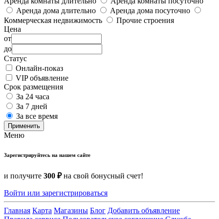
Аренда комнаты длительно
Аренда комнаты посуточно
Аренда дома длительно
Аренда дома посуточно
Коммерческая недвижимость
Прочие строения
Цена
от
до
Статус
Онлайн-показ
VIP объявление
Срок размещения
За 24 часа
За 7 дней
За все время
Применить
Меню
Зарегистрируйтесь на нашем сайте
и получите
300 ₽
на свой бонусный счет!
Войти или зарегистрироваться
Главная
Карта
Магазины
Блог
Добавить объявление