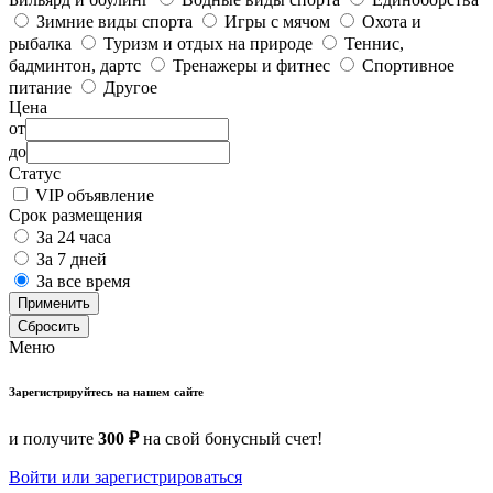
Зимние виды спорта
Игры с мячом
Охота и
рыбалка
Туризм и отдых на природе
Теннис,
бадминтон, дартс
Тренажеры и фитнес
Спортивное
питание
Другое
Цена
от
до
Статус
VIP объявление
Срок размещения
За 24 часа
За 7 дней
За все время
Применить
Сбросить
Меню
Зарегистрируйтесь на нашем сайте
и получите
300 ₽
на свой бонусный счет!
Войти или зарегистрироваться