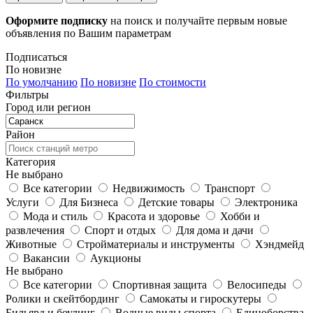
Оформите подписку
на поиск и получайте первым новые
объявления по Вашим параметрам
Подписаться
По новизне
По умолчанию
По новизне
По стоимости
Фильтры
Город или регион
Район
Категория
Не выбрано
Все категории
Недвижимость
Транспорт
Услуги
Для Бизнеса
Детские товары
Электроника
Мода и стиль
Красота и здоровье
Хобби и
развлечения
Спорт и отдых
Для дома и дачи
Животные
Стройматериалы и инструменты
Хэндмейд
Вакансии
Аукционы
Не выбрано
Все категории
Спортивная защита
Велосипеды
Ролики и скейтбординг
Самокаты и гироскутеры
Бильярд и боулинг
Водные виды спорта
Единоборства