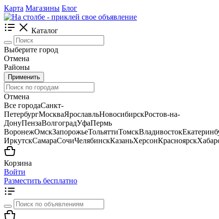
Карта
Магазины
Блог
Каталог
Выберите город
Отмена
Районы
Применить
Отмена
Все города
Санкт-
Петербург
Москва
Ярославль
Новосибирск
Ростов-на-
Дону
Пенза
Волгоград
Уфа
Пермь
Воронеж
Омск
Запорожье
Тольятти
Томск
Владивосток
Екатеринб
Иркутск
Самара
Сочи
Челябинск
Казань
Херсон
Красноярск
Хабар
Корзина
Войти
Разместить бесплатно